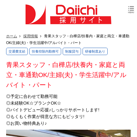
ホーム
採用情報
青果スタッフ・白樺店/扶養内・家庭と両立・車通勤
OK/主婦(夫)・学生活躍中/アルバイト・パート
交通費支給
扶養控除内勤務可
制服貸与
研修制度あり
青果スタッフ・白樺店/扶養内・家庭と両
立・車通勤OK/主婦(夫)・学生活躍中/アル
バイト・パート
◎予定に合わせて勤務可能
◎未経験OK☆ブランクOK☆
◎バイトデビュー応援♪しっかりサポートします!
◎もくもく作業が得意な方にもピッタリ!
◎お買い物特典あり♪