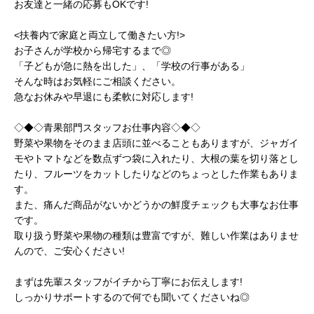
お友達と一緒の応募もOKです!
<扶養内で家庭と両立して働きたい方!>
お子さんが学校から帰宅するまで◎
「子どもが急に熱を出した」、「学校の行事がある」
そんな時はお気軽にご相談ください。
急なお休みや早退にも柔軟に対応します!
◇◆◇青果部門スタッフお仕事内容◇◆◇
野菜や果物をそのまま店頭に並べることもありますが、ジャガイ
モやトマトなどを数点ずつ袋に入れたり、大根の葉を切り落とし
たり、フルーツをカットしたりなどのちょっとした作業もありま
す。
また、痛んだ商品がないかどうかの鮮度チェックも大事なお仕事
です。
取り扱う野菜や果物の種類は豊富ですが、難しい作業はありませ
んので、ご安心ください!
まずは先輩スタッフがイチから丁寧にお伝えします!
しっかりサポートするので何でも聞いてくださいね◎