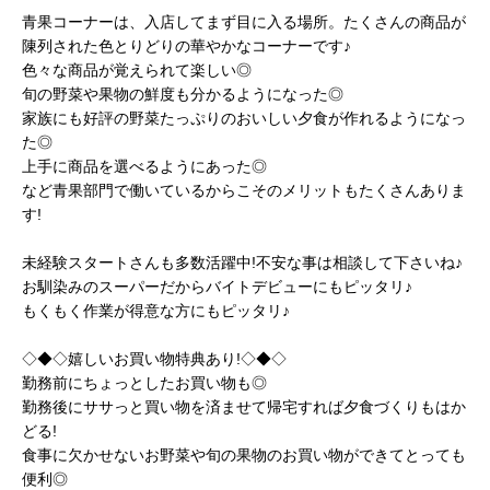
青果コーナーは、入店してまず目に入る場所。たくさんの商品が
陳列された色とりどりの華やかなコーナーです♪
色々な商品が覚えられて楽しい◎
旬の野菜や果物の鮮度も分かるようになった◎
家族にも好評の野菜たっぷりのおいしい夕食が作れるようになっ
た◎
上手に商品を選べるようにあった◎
など青果部門で働いているからこそのメリットもたくさんありま
す!
未経験スタートさんも多数活躍中!不安な事は相談して下さいね♪
お馴染みのスーパーだからバイトデビューにもピッタリ♪
もくもく作業が得意な方にもピッタリ♪
◇◆◇嬉しいお買い物特典あり!◇◆◇
勤務前にちょっとしたお買い物も◎
勤務後にササっと買い物を済ませて帰宅すれば夕食づくりもはか
どる!
食事に欠かせないお野菜や旬の果物のお買い物ができてとっても
便利◎