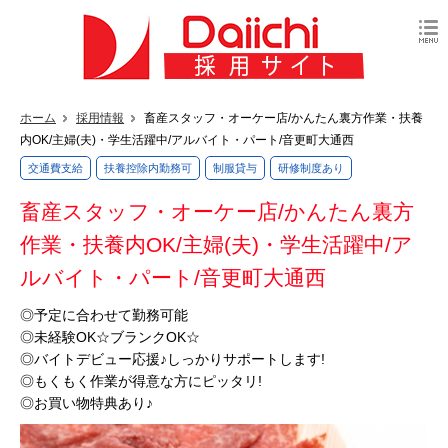
ホーム
採用情報
畜産スタッフ・オーケー店/かんたん裏方作業・扶養
内OK/主婦(夫)・学生活躍中/アルバイト・パート/音更町大通西
交通費支給
扶養控除内勤務可
制服貸与
研修制度あり
畜産スタッフ・オーケー店/かんたん裏方
作業・扶養内OK/主婦(夫)・学生活躍中/ア
ルバイト・パート/音更町大通西
◎予定に合わせて勤務可能
◎未経験OK☆ブランクOK☆
◎バイトデビュー応援♪しっかりサポートします!
◎もくもく作業が得意な方にピッタリ!
◎お買い物特典あり♪