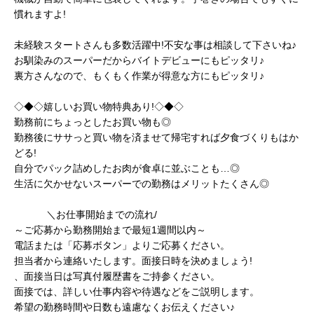
慣れますよ!
未経験スタートさんも多数活躍中!不安な事は相談して下さいね♪
お馴染みのスーパーだからバイトデビューにもピッタリ♪
裏方さんなので、もくもく作業が得意な方にもピッタリ♪
◇◆◇嬉しいお買い物特典あり!◇◆◇
勤務前にちょっとしたお買い物も◎
勤務後にササっと買い物を済ませて帰宅すれば夕食づくりもはか
どる!
自分でパック詰めしたお肉が食卓に並ぶことも…◎
生活に欠かせないスーパーでの勤務はメリットたくさん◎
＼お仕事開始までの流れ/
～ご応募から勤務開始まで最短1週間以内～
電話または「応募ボタン」よりご応募ください。
担当者から連絡いたします。面接日時を決めましょう!
、面接当日は写真付履歴書をご持参ください。
面接では、詳しい仕事内容や待遇などをご説明します。
希望の勤務時間や日数も遠慮なくお伝えください♪