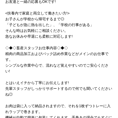
お友達と一緒の応募もOKです!
<扶養内で家庭と両立して働きたい方!>
お子さんが学校から帰宅するまで◎
「子どもが急に熱を出した」、「学校の行事がある」
そんな時はお気軽にご相談ください。
急なお休みや早退にも柔軟に対応します!
◇◆◇畜産スタッフお仕事内容◇◆◇
精肉の商品加工およびパック詰め作業などがメインのお仕事で
す。
シンプルな作業中心で、流れなど覚えやすいのでご安心くださ
い!
とはいえイチから丁寧にお伝えします!
先輩スタッフがしっかりサポートするので何でも聞いてください
ね◎
お肉は袋に入って納品されますので、それを1枚ずつトレーに入
れラップで巻きます。
機械が自動で簡単に包装してくれます。手巻きの場合でもすぐに