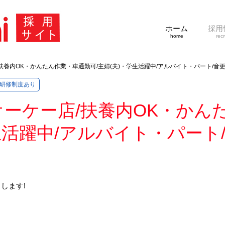
ホーム
採用
home
recr
扶養内OK・かんたん作業・車通勤可/主婦(夫)・学生活躍中/アルバイト・パート/音
研修制度あり
ーケー店/扶養内OK・かん
学生活躍中/アルバイト・パート
します!