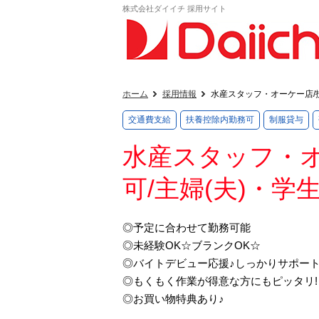
株式会社ダイイチ 採用サイト
ホーム
採用情報
水産スタッフ・オーケー店/
交通費支給
扶養控除内勤務可
制服貸与
水産スタッフ・オ
可/主婦(夫)・
◎予定に合わせて勤務可能
◎未経験OK☆ブランクOK☆
◎バイトデビュー応援♪しっかりサポート
◎もくもく作業が得意な方にもピッタリ!
◎お買い物特典あり♪