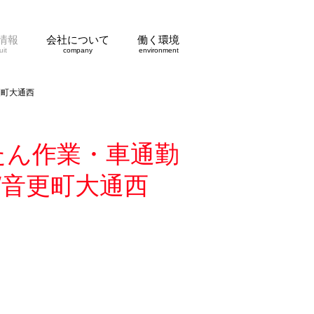
情報
会社について
働く環境
uit
company
environment
更町大通西
たん作業・車通勤
/音更町大通西