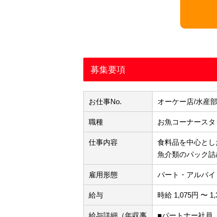
募集要項
お仕事No.
オーケー店/水産
職種
お魚コーナースタ
仕事内容
食料品を中心とし
魚介類のパック詰
雇用形態
パート・アルバイ
給与
時給 1,075円 〜 1
給与詳細（年収事
■パートナー社員