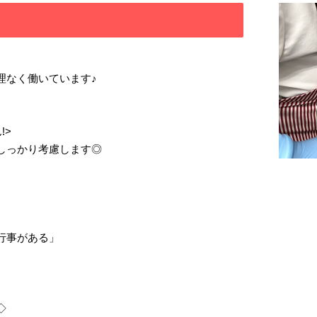
理なく働いています♪
!>
しっかり考慮します◎
行事がある」
◇